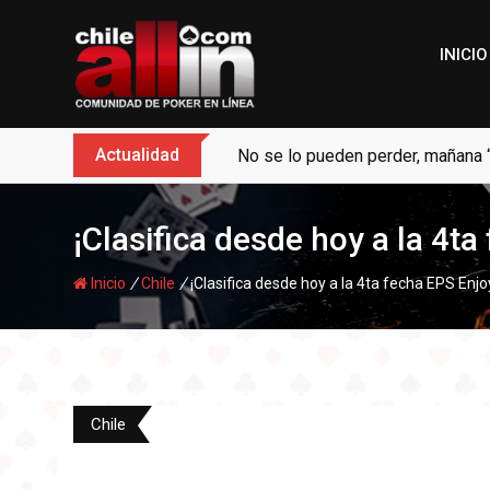
Skip
to
INICIO
content
Actualidad
No se lo pueden perder, mañana 
¡Clasifica desde hoy a la 4ta
/
/
Inicio
Chile
¡Clasifica desde hoy a la 4ta fecha EPS Enjoy
Chile