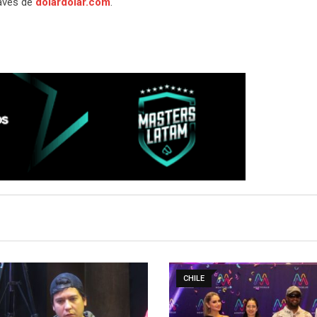
ravés de
dolardolar.com
.
CHILE