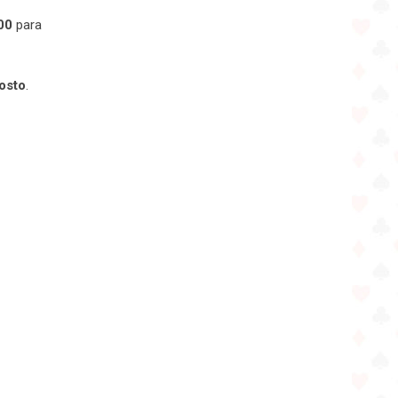
00
para
osto
.