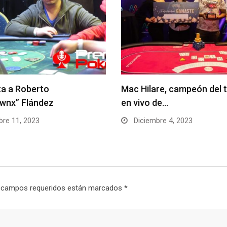
re, campeón del torneo
¡Representantes confirm
de…
para el Torneo por equipo
re 4, 2023
Noviembre 17, 2023
 campos requeridos están marcados
*