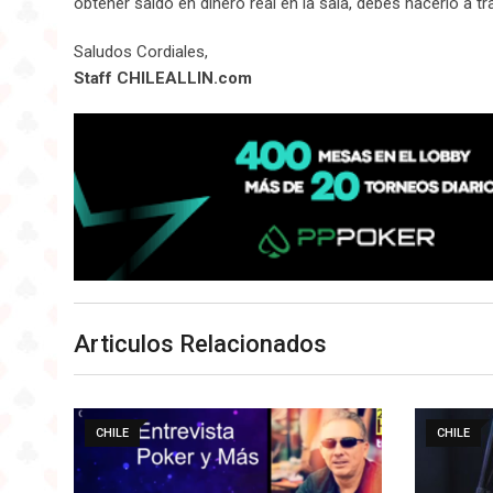
obtener saldo en dinero real en la sala, debes hacerlo a t
Saludos Cordiales,
Staff CHILEALLIN.com
Articulos Relacionados
CHILE
CHILE