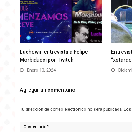
Entrevista a Roberto
Mac Hila
“xstardownx” Flández
en vivo 
Diciembre 11, 2023
Diciemb
Agregar un comentario
Tu dirección de correo electrónico no será publicada.
Los