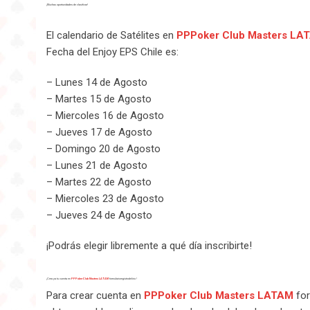
¡Muchas oportunidades de clasificar!
El calendario de Satélites en
PPPoker Club Masters LA
Fecha del Enjoy EPS Chile es:
– Lunes 14 de Agosto
– Martes 15 de Agosto
– Miercoles 16 de Agosto
– Jueves 17 de Agosto
– Domingo 20 de Agosto
– Lunes 21 de Agosto
– Martes 22 de Agosto
– Miercoles 23 de Agosto
– Jueves 24 de Agosto
¡Podrás elegir libremente a qué día inscribirte!
¡Crea ya tu cuenta en
PPPoker Club Masters LATAM
formularioregistrodelirio
!
Para crear cuenta en
PPPoker Club Masters LATAM
for