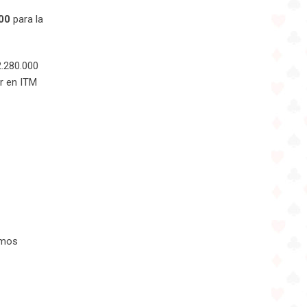
000
para la
2.280.000
ar en ITM
amos