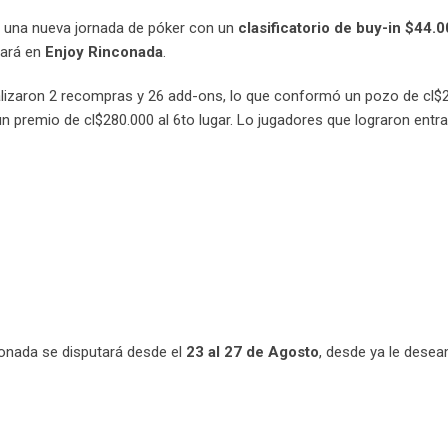
ó una nueva jornada de póker con un
clasificatorio de buy-in $44.
tará en
Enjoy Rinconada
.
alizaron 2 recompras y 26 add-ons, lo que conformó un pozo de cl$
n premio de cl$280.000 al 6to lugar. Lo jugadores que lograron entr
onada se disputará desde el
23 al 27 de Agosto
, desde ya le dese