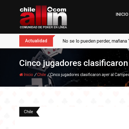
Skip
to
INICIO
content
Actualidad
No se lo pueden perder, mañana 
Cinco jugadores clasificaro
/
/
Inicio
Chile
Cinco jugadores clasificaron ayer al Camp
Chile