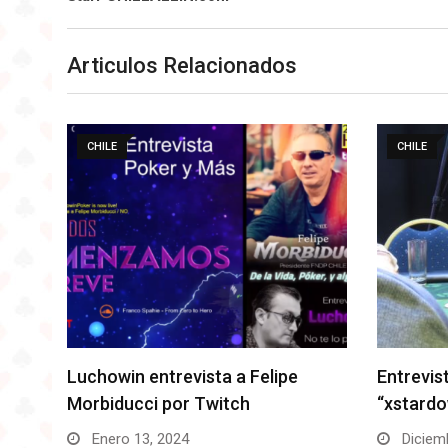
Articulos Relacionados
CHILE
CHILE
Entrevista a Roberto
Mac Hila
“xstardownx” Flández
en vivo 
Diciembre 11, 2023
Diciemb