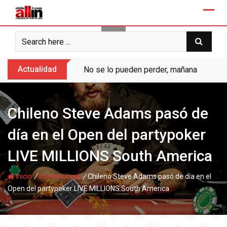
Skip
to
content
Actualidad
No se lo pueden perder, mañana “Ases de
Chileno Steve Adams pasó de
día en el Open del partypoker
LIVE MILLIONS South America
/
/
Inicio
Internacional
Chileno Steve Adams pasó de día en el
Open del partypoker LIVE MILLIONS South America