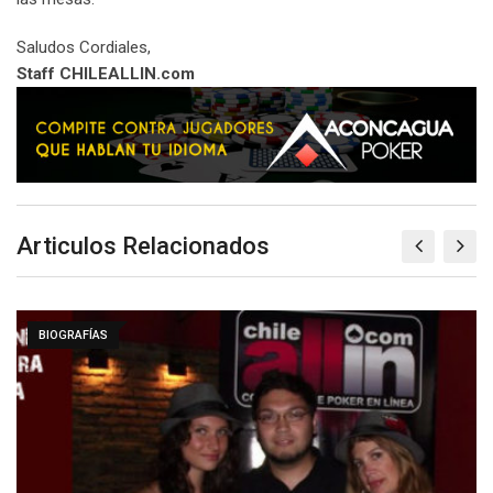
Saludos Cordiales,
Staff CHILEALLIN.com
Articulos Relacionados
BIOGRAFÍAS