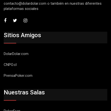
contacto@dolardolar.com
o también en nuestras diferentes
plataformas sociales
Sitios Amigos
DolarDolar.com
CNPO.cl
PrensaPoker.com
Nuestras Salas