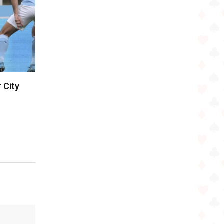
City
Stuttgart Vs RB Leipzig
Manc
Dor
Agosto 3, 2022
Se