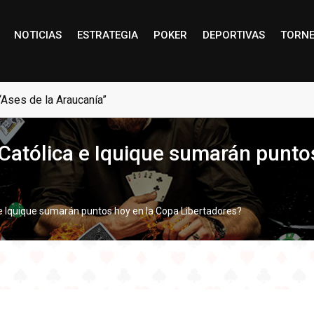
NOTICIAS
ESTRATEGIA
POKER
DEPORTIVAS
TORN
“Ases de la Araucanía”
Católica e Iquique sumarán punto
e Iquique sumarán puntos hoy en la Copa Libertadores?