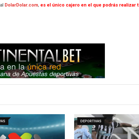
ial
DolarDolar.com
,
es el único cajero en el que podrás realizar 
VAS
DEPORTIVAS