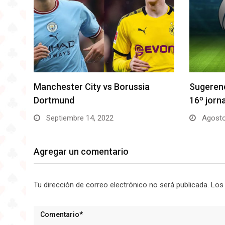
Sugerencias interesantes para la
Newcastl
16º jornada de Liga…
Agosto
Agosto 26, 2022
Agregar un comentario
Tu dirección de correo electrónico no será publicada.
Los