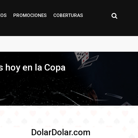
EOS
PROMOCIONES
COBERTURAS
s hoy en la Copa
DolarDolar.com