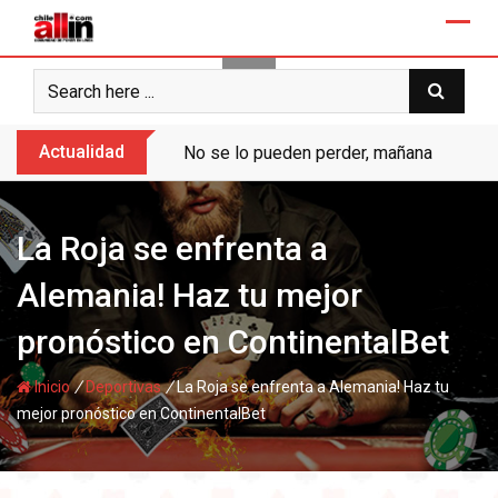
Skip
to
content
Actualidad
No se lo pueden perder, mañana “Ases de
La Roja se enfrenta a
Alemania! Haz tu mejor
pronóstico en ContinentalBet
/
/
Inicio
Deportivas
La Roja se enfrenta a Alemania! Haz tu
mejor pronóstico en ContinentalBet