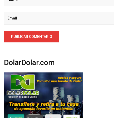
DolarDolar.com